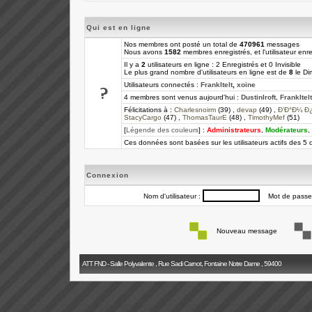
Qui est en ligne
Nos membres ont posté un total de
470961
messages
Nous avons
1582
membres enregistrés, et l'utilisateur enre
Il y a
2
utilisateurs en ligne : 2 Enregistrés et 0 Invisible
Le plus grand nombre d'utilisateurs en ligne est de
8
le Di
Utilisateurs connectés :
FrankItelt
,
xoine
4 membres sont venus aujourd'hui :
DustinIroft
,
FrankItelt
Félicitations à :
Charlesnoirm
(39) ,
devap
(49) ,
Ð’Ð°Ð¼ Ð
StacyCargo
(47) ,
ThomasTaurE
(48) ,
TimothyMef
(51)
[
Légende des couleurs
] :
Administrateurs
,
Modérateurs
,
Ces données sont basées sur les utilisateurs actifs des 5 
Connexion
Nom d'utilisateur :
Mot de passe
Nouveau message
ATT FND - Salle Polyvalente , Rue Sadi Carnot, Fontaine Notre Dame , 59400