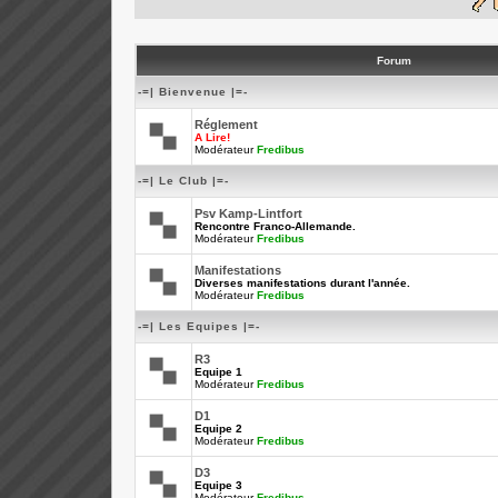
Forum
-=| Bienvenue |=-
Réglement
A Lire!
Modérateur
Fredibus
-=| Le Club |=-
Psv Kamp-Lintfort
Rencontre Franco-Allemande.
Modérateur
Fredibus
Manifestations
Diverses manifestations durant l'année.
Modérateur
Fredibus
-=| Les Equipes |=-
R3
Equipe 1
Modérateur
Fredibus
D1
Equipe 2
Modérateur
Fredibus
D3
Equipe 3
Modérateur
Fredibus