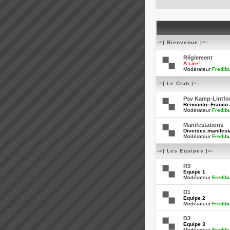
-=| Bienvenue |=-
Réglement
A Lire!
Modérateur
Fredib
-=| Le Club |=-
Psv Kamp-Lintfo
Rencontre Franco
Modérateur
Fredib
Manifestations
Diverses manifesta
Modérateur
Fredib
-=| Les Equipes |=-
R3
Equipe 1
Modérateur
Fredib
D1
Equipe 2
Modérateur
Fredib
D3
Equipe 3
Modérateur
Fredib