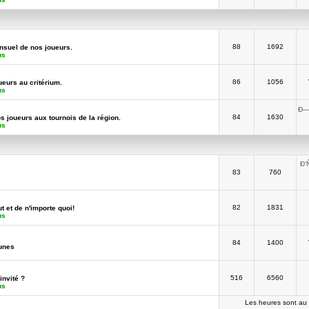
88
1692
suel de nos joueurs.
us
86
1056
ueurs au critérium.
us
Ð—
84
1630
os joueurs aux tournois de la région.
us
Ð’
83
760
82
1831
t et de n'importe quoi!
us
84
1400
unes
516
6560
invité ?
us
Les heures sont au