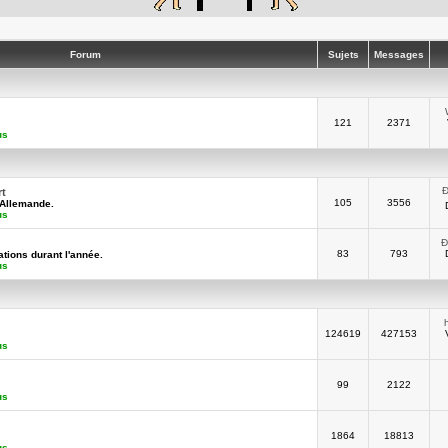
Forum
Sujets
Messages
121
2371
us
Ð
rt
105
3556
-Allemande.
us
Ð
83
793
tions durant l'année.
us
124619
427153
us
99
2122
us
1864
18813
us