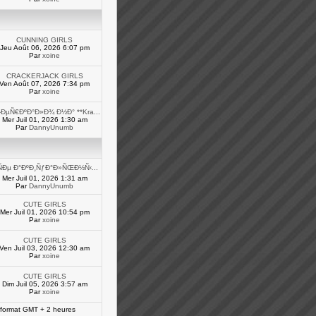
CUNNING GIRLS
Jeu Août 06, 2026 6:07 pm
Par
xoine
CRACKERJACK GIRLS
Ven Août 07, 2026 7:34 pm
Par
xoine
ÐµÑ€ÐºÐ°Ð»Ð¾ Ð½Ð° **Kra...
Mer Juil 01, 2026 1:30 am
Par
DannyUnumb
ÑÐµ Ð°ÐºÐ¸ÑƒÐ°Ð»ÑŒÐ½Ñ‹...
Mer Juil 01, 2026 1:31 am
Par
DannyUnumb
CUTE GIRLS
Mer Juil 01, 2026 10:54 pm
Par
xoine
CUTE GIRLS
Ven Juil 03, 2026 12:30 am
Par
xoine
CUTE GIRLS
Dim Juil 05, 2026 3:57 am
Par
xoine
 format GMT + 2 heures