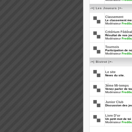
-=| Les Joueurs |=-
Classement
Le classement men
Modérateur
Fredib
Critérium Fédéral
Résultat de nos jo
Modérateur
Fredib
Tournois
Participation de n
Modérateur
Fredib
-=| Bistrot |=-
Le site
News du site.
3éme Mi-temps
Venez parler de tou
Modérateur
Fredib
Junior Club
Discussion des je
Livre D'or
Un petit mot de toi 
Modérateur
Fredib