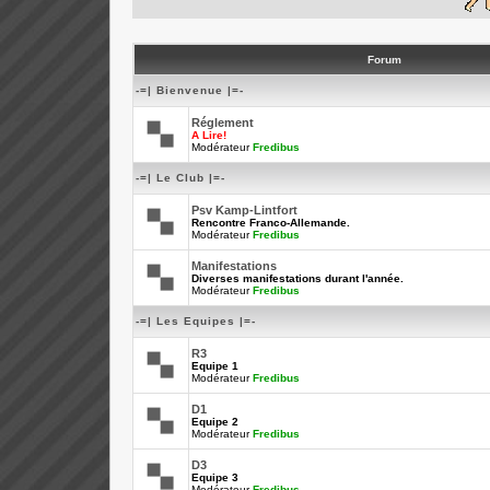
Forum
-=| Bienvenue |=-
Réglement
A Lire!
Modérateur
Fredibus
-=| Le Club |=-
Psv Kamp-Lintfort
Rencontre Franco-Allemande.
Modérateur
Fredibus
Manifestations
Diverses manifestations durant l'année.
Modérateur
Fredibus
-=| Les Equipes |=-
R3
Equipe 1
Modérateur
Fredibus
D1
Equipe 2
Modérateur
Fredibus
D3
Equipe 3
Modérateur
Fredibus