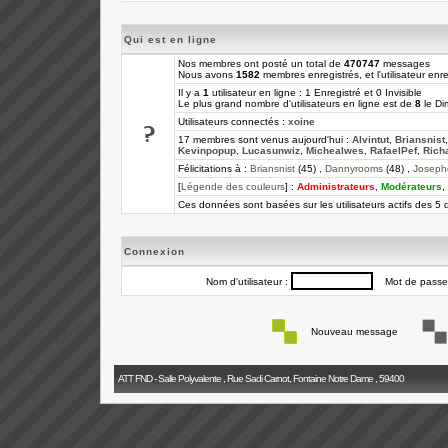
Qui est en ligne
Nos membres ont posté un total de
470747
messages
Nous avons
1582
membres enregistrés, et l'utilisateur enre
Il y a
1
utilisateur en ligne : 1 Enregistré et 0 Invisible
Le plus grand nombre d'utilisateurs en ligne est de
8
le Di
Utilisateurs connectés :
xoine
17 membres sont venus aujourd'hui :
Alvintut
,
Briansnist
Kevinpopup
,
Lucasunwiz
,
Michealwes
,
RafaelPef
,
Rich
Félicitations à :
Briansnist
(45) ,
Dannyrooms
(48) ,
Joseph
[
Légende des couleurs
] :
Administrateurs
,
Modérateurs
,
Ces données sont basées sur les utilisateurs actifs des 5 
Connexion
Nom d'utilisateur :
Mot de passe
Nouveau message
ATT FND - Salle Polyvalente , Rue Sadi Carnot, Fontaine Notre Dame , 59400