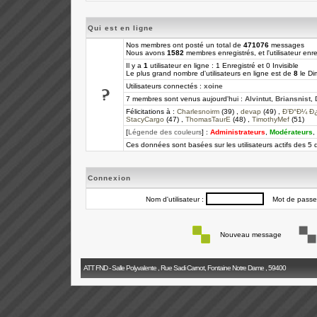
Qui est en ligne
Nos membres ont posté un total de
471076
messages
Nous avons
1582
membres enregistrés, et l'utilisateur enre
Il y a
1
utilisateur en ligne : 1 Enregistré et 0 Invisible
Le plus grand nombre d'utilisateurs en ligne est de
8
le Di
Utilisateurs connectés :
xoine
7 membres sont venus aujourd'hui :
Alvintut
,
Briansnist
,
Félicitations à :
Charlesnoirm
(39) ,
devap
(49) ,
Ð’Ð°Ð¼ Ð
StacyCargo
(47) ,
ThomasTaurE
(48) ,
TimothyMef
(51)
[
Légende des couleurs
] :
Administrateurs
,
Modérateurs
,
Ces données sont basées sur les utilisateurs actifs des 5 
Connexion
Nom d'utilisateur :
Mot de passe
Nouveau message
ATT FND - Salle Polyvalente , Rue Sadi Carnot, Fontaine Notre Dame , 59400