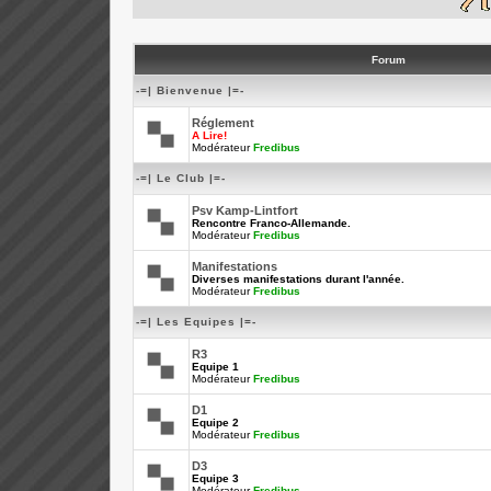
Forum
-=| Bienvenue |=-
Réglement
A Lire!
Modérateur
Fredibus
-=| Le Club |=-
Psv Kamp-Lintfort
Rencontre Franco-Allemande.
Modérateur
Fredibus
Manifestations
Diverses manifestations durant l'année.
Modérateur
Fredibus
-=| Les Equipes |=-
R3
Equipe 1
Modérateur
Fredibus
D1
Equipe 2
Modérateur
Fredibus
D3
Equipe 3
Modérateur
Fredibus