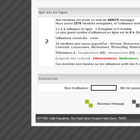
Qui est en ligne
Nos membres ont posté un total de
468579
messages
Nous avons
1578
membres enregistrés, et l'utilisateur enre
Il y a
1
utilisateur en ligne : 1 Enregistré et 0 Invisible
Le plus grand nombre d'utilisateurs en ligne est de
8
le Di
Utilisateurs connectés :
xoine
16 membres sont venus aujourd'hui :
Alvintut
,
Briansnist
Lewistuh
,
Lucasunwiz
,
Michealwes
,
Richardfug
,
Rober
Félicitations à :
DouglasAdoro
(49) ,
HermanCrone
(50) ,
La
[
Légende des couleurs
] :
Administrateurs
,
Modérateurs
,
Ces données sont basées sur les utilisateurs actifs des 5 
Connexion
Nom d'utilisateur :
Mot de passe
Nouveau message
ATT FND - Salle Polyvalente , Rue Sadi Carnot, Fontaine Notre Dame , 59400