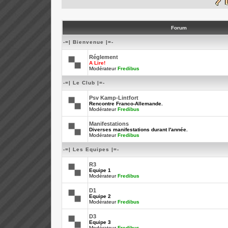
Forum
-=| Bienvenue |=-
Réglement
A Lire!
Modérateur
Fredibus
-=| Le Club |=-
Psv Kamp-Lintfort
Rencontre Franco-Allemande.
Modérateur
Fredibus
Manifestations
Diverses manifestations durant l'année.
Modérateur
Fredibus
-=| Les Equipes |=-
R3
Equipe 1
Modérateur
Fredibus
D1
Equipe 2
Modérateur
Fredibus
D3
Equipe 3
Modérateur
Fredibus