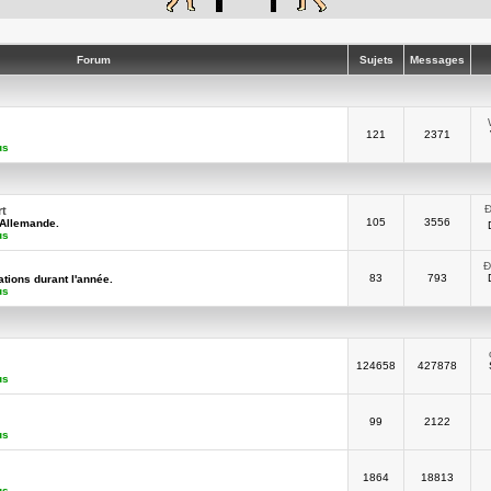
Forum
Sujets
Messages
121
2371
us
Ð
rt
105
3556
-Allemande.
us
Ð
83
793
tions durant l'année.
us
124658
427878
us
99
2122
us
1864
18813
us