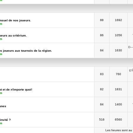
88
1692
suel de nos joueurs.
us
86
1056
ueurs au critérium.
us
Ð—
84
1630
os joueurs aux tournois de la région.
us
Ð’
83
760
82
1831
t et de n'importe quoi!
us
84
1400
unes
516
6560
invité ?
us
Les heures sont au