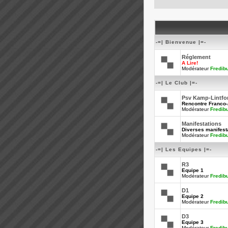
-=| Bienvenue |=-
Réglement
A Lire!
Modérateur
Fredib
-=| Le Club |=-
Psv Kamp-Lintfo
Rencontre Franco
Modérateur
Fredib
Manifestations
Diverses manifesta
Modérateur
Fredib
-=| Les Equipes |=-
R3
Equipe 1
Modérateur
Fredib
D1
Equipe 2
Modérateur
Fredib
D3
Equipe 3
Modérateur
Fredib