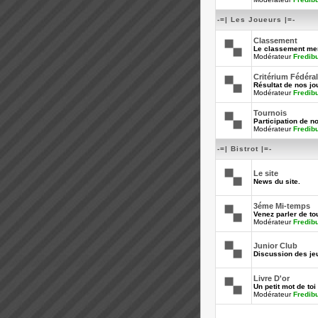
-=| Les Joueurs |=-
Classement
Le classement men
Modérateur
Fredib
Critérium Fédéral
Résultat de nos jo
Modérateur
Fredib
Tournois
Participation de n
Modérateur
Fredib
-=| Bistrot |=-
Le site
News du site.
3éme Mi-temps
Venez parler de tou
Modérateur
Fredib
Junior Club
Discussion des je
Livre D'or
Un petit mot de toi 
Modérateur
Fredib