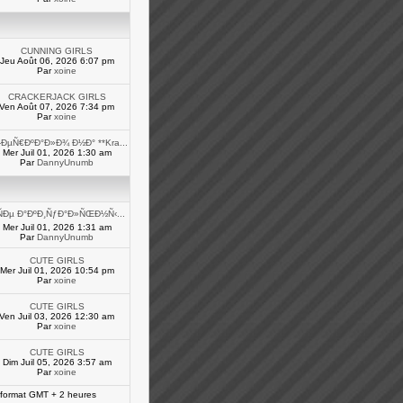
CUNNING GIRLS
Jeu Août 06, 2026 6:07 pm
Par
xoine
CRACKERJACK GIRLS
Ven Août 07, 2026 7:34 pm
Par
xoine
ÐµÑ€ÐºÐ°Ð»Ð¾ Ð½Ð° **Kra...
Mer Juil 01, 2026 1:30 am
Par
DannyUnumb
ÑÐµ Ð°ÐºÐ¸ÑƒÐ°Ð»ÑŒÐ½Ñ‹...
Mer Juil 01, 2026 1:31 am
Par
DannyUnumb
CUTE GIRLS
Mer Juil 01, 2026 10:54 pm
Par
xoine
CUTE GIRLS
Ven Juil 03, 2026 12:30 am
Par
xoine
CUTE GIRLS
Dim Juil 05, 2026 3:57 am
Par
xoine
 format GMT + 2 heures