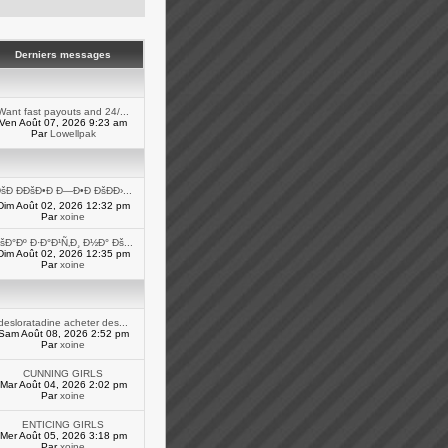
Derniers messages
Want fast payouts and 24/...
Ven Août 07, 2026 9:23 am
Par
Lowellpak
šÐ ÐÐšÐ•Ð Ð—Ð•Ð ÐšÐÐ›...
Dim Août 02, 2026 12:32 pm
Par
xoine
šÐ°Ðº Ð·Ð°Ð¹Ñ‚Ð¸ Ð½Ð° Ðš...
Dim Août 02, 2026 12:35 pm
Par
xoine
desloratadine acheter des...
Sam Août 08, 2026 2:52 pm
Par
xoine
CUNNING GIRLS
Mar Août 04, 2026 2:02 pm
Par
xoine
ENTICING GIRLS
Mer Août 05, 2026 3:18 pm
Par
xoine