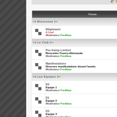
Forum
-=| Bienvenue |=-
Réglement
A Lire!
Modérateur
Fredibus
-=| Le Club |=-
Psv Kamp-Lintfort
Rencontre Franco-Allemande.
Modérateur
Fredibus
Manifestations
Diverses manifestations durant l'année.
Modérateur
Fredibus
-=| Les Equipes |=-
R3
Equipe 1
Modérateur
Fredibus
D1
Equipe 2
Modérateur
Fredibus
D3
Equipe 3
Modérateur
Fredibus