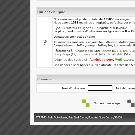
Qui est en ligne
Nos membres ont posté un total de
471659
messages
Nous avons
1583
membres enregistrés, et l'utilisateur enre
Il y a
1
utilisateur en ligne : 1 Enregistré et 0 Invisible
Le plus grand nombre d'utilisateurs en ligne est de
8
le Di
Utilisateurs connectés :
xoine
15 membres sont venus aujourd'hui :
Alvintut
,
Anthonynu
JamesWhamb
,
Jeffreydooge
,
JeffreyTor
,
Lucasunwiz
,
R
Félicitations à :
Charlesnoirm
(39) ,
devap
(49) ,
Ð’Ð°Ð¼ Ð
StacyCargo
(47) ,
ThomasTaurE
(48) ,
TimothyMef
(51)
[
Légende des couleurs
] :
Administrateurs
,
Modérateurs
,
Ces données sont basées sur les utilisateurs actifs des 5 
Connexion
Nom d'utilisateur :
Mot de passe
Nouveau message
ATT FND - Salle Polyvalente , Rue Sadi Carnot, Fontaine Notre Dame , 59400