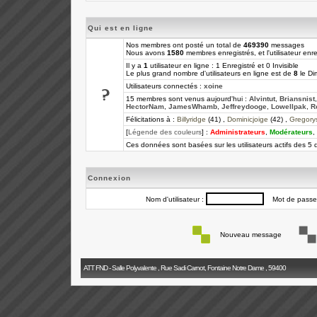
Qui est en ligne
Nos membres ont posté un total de
469390
messages
Nous avons
1580
membres enregistrés, et l'utilisateur enre
Il y a
1
utilisateur en ligne : 1 Enregistré et 0 Invisible
Le plus grand nombre d'utilisateurs en ligne est de
8
le Di
Utilisateurs connectés :
xoine
15 membres sont venus aujourd'hui :
Alvintut
,
Briansnist
HectorNam
,
JamesWhamb
,
Jeffreydooge
,
Lowellpak
,
R
Félicitations à :
Billyridge
(41) ,
Dominicjoige
(42) ,
Gregory
[
Légende des couleurs
] :
Administrateurs
,
Modérateurs
,
Ces données sont basées sur les utilisateurs actifs des 5 
Connexion
Nom d'utilisateur :
Mot de passe
Nouveau message
ATT FND - Salle Polyvalente , Rue Sadi Carnot, Fontaine Notre Dame , 59400