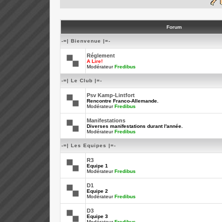
Forum
-=| Bienvenue |=-
Réglement
A Lire!
Modérateur
Fredibus
-=| Le Club |=-
Psv Kamp-Lintfort
Rencontre Franco-Allemande.
Modérateur
Fredibus
Manifestations
Diverses manifestations durant l'année.
Modérateur
Fredibus
-=| Les Equipes |=-
R3
Equipe 1
Modérateur
Fredibus
D1
Equipe 2
Modérateur
Fredibus
D3
Equipe 3
Modérateur
Fredibus