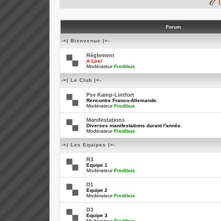
Forum
-=| Bienvenue |=-
Réglement
A Lire!
Modérateur
Fredibus
-=| Le Club |=-
Psv Kamp-Lintfort
Rencontre Franco-Allemande.
Modérateur
Fredibus
Manifestations
Diverses manifestations durant l'année.
Modérateur
Fredibus
-=| Les Equipes |=-
R3
Equipe 1
Modérateur
Fredibus
D1
Equipe 2
Modérateur
Fredibus
D3
Equipe 3
Modérateur
Fredibus