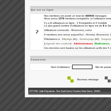
Qui est en ligne
Nos membres ont posté un total de
468945
messages
Nous avons
1578
membres enregistrés, et l'utilisateur enre
Il y a
2
utilisateurs en ligne : 2 Enregistrés et 0 Invisible
Le plus grand nombre d'utilisateurs en ligne est de
8
le Di
Utilisateurs connectés :
Briansnist
,
xoine
9 membres sont venus aujourd'hui :
Alvintut
,
Briansnist
,
Félicitations à :
Billyridge
(41) ,
Dominicjoige
(42) ,
Gregory
[
Légende des couleurs
] :
Administrateurs
,
Modérateurs
,
Ces données sont basées sur les utilisateurs actifs des 5 
Connexion
Nom d'utilisateur :
Mot de passe
Nouveau message
ATT FND - Salle Polyvalente , Rue Sadi Carnot, Fontaine Notre Dame , 59400