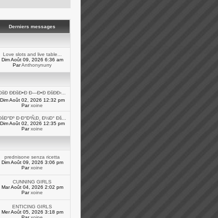
Derniers messages
Love slots and live table...
Dim Août 09, 2026 6:36 am
Par
Anthonynurry
ÐšÐ ÐÐšÐ•Ð Ð—Ð•Ð ÐšÐÐ›...
Dim Août 02, 2026 12:32 pm
Par
xoine
ÐšÐ°Ðº Ð·Ð°Ð¹Ñ‚Ð¸ Ð½Ð° Ðš...
Dim Août 02, 2026 12:35 pm
Par
xoine
prednisone senza ricetta
Dim Août 09, 2026 3:06 pm
Par
xoine
CUNNING GIRLS
Mar Août 04, 2026 2:02 pm
Par
xoine
ENTICING GIRLS
Mer Août 05, 2026 3:18 pm
Par
xoine