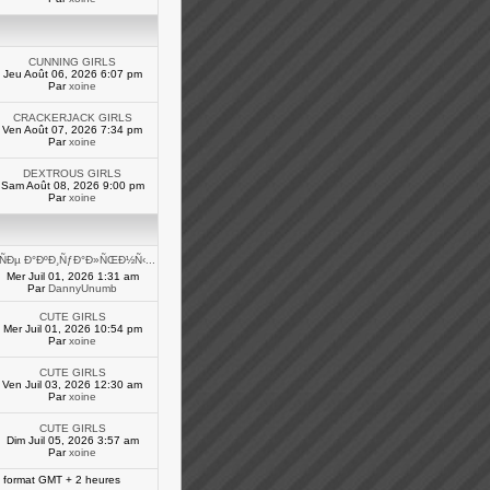
CUNNING GIRLS
Jeu Août 06, 2026 6:07 pm
Par
xoine
CRACKERJACK GIRLS
Ven Août 07, 2026 7:34 pm
Par
xoine
DEXTROUS GIRLS
Sam Août 08, 2026 9:00 pm
Par
xoine
’ÑÐµ Ð°ÐºÐ¸ÑƒÐ°Ð»ÑŒÐ½Ñ‹...
Mer Juil 01, 2026 1:31 am
Par
DannyUnumb
CUTE GIRLS
Mer Juil 01, 2026 10:54 pm
Par
xoine
CUTE GIRLS
Ven Juil 03, 2026 12:30 am
Par
xoine
CUTE GIRLS
Dim Juil 05, 2026 3:57 am
Par
xoine
 format GMT + 2 heures