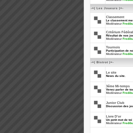
-=| Les Joueurs |=-
Classement
Le classement men
Modérateur
Fredib
Critérium Fédéral
Résultat de nos jo
Modérateur
Fredib
Tournois
Participation de n
Modérateur
Fredib
-=| Bistrot |=-
Le site
News du site.
3éme Mi-temps
Venez parler de tou
Modérateur
Fredib
Junior Club
Discussion des je
Livre D'or
Un petit mot de toi 
Modérateur
Fredib