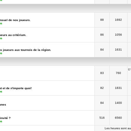
88
1692
suel de nos joueurs.
us
86
1056
ueurs au critérium.
us
84
1631
os joueurs aux tournois de la région.
us
Ð
83
760
82
1831
t et de n'importe quoi!
us
84
1400
unes
516
6560
invité ?
us
Les heures sont au