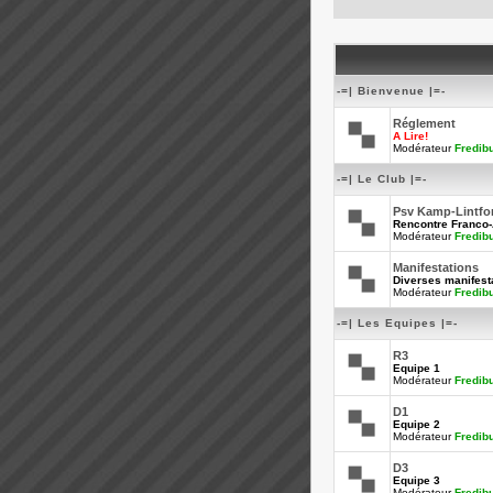
-=| Bienvenue |=-
Réglement
A Lire!
Modérateur
Fredib
-=| Le Club |=-
Psv Kamp-Lintfo
Rencontre Franco
Modérateur
Fredib
Manifestations
Diverses manifesta
Modérateur
Fredib
-=| Les Equipes |=-
R3
Equipe 1
Modérateur
Fredib
D1
Equipe 2
Modérateur
Fredib
D3
Equipe 3
Modérateur
Fredib