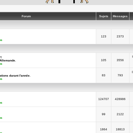
Forum
Sujets
Messages
123
2373
us
rt
105
3556
-Allemande.
us
83
793
tions durant l'année.
us
124707
428986
us
99
2122
us
1864
18813
us