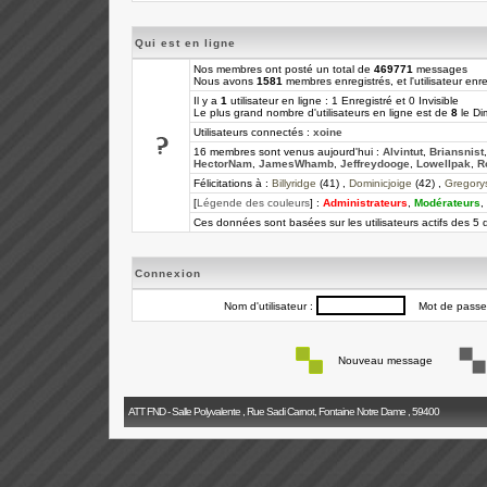
Qui est en ligne
Nos membres ont posté un total de
469771
messages
Nous avons
1581
membres enregistrés, et l'utilisateur enre
Il y a
1
utilisateur en ligne : 1 Enregistré et 0 Invisible
Le plus grand nombre d'utilisateurs en ligne est de
8
le Di
Utilisateurs connectés :
xoine
16 membres sont venus aujourd'hui :
Alvintut
,
Briansnist
HectorNam
,
JamesWhamb
,
Jeffreydooge
,
Lowellpak
,
R
Félicitations à :
Billyridge
(41) ,
Dominicjoige
(42) ,
Gregory
[
Légende des couleurs
] :
Administrateurs
,
Modérateurs
,
Ces données sont basées sur les utilisateurs actifs des 5 
Connexion
Nom d'utilisateur :
Mot de passe
Nouveau message
ATT FND - Salle Polyvalente , Rue Sadi Carnot, Fontaine Notre Dame , 59400