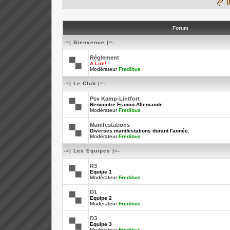
Forum
-=| Bienvenue |=-
Réglement
A Lire!
Modérateur
Fredibus
-=| Le Club |=-
Psv Kamp-Lintfort
Rencontre Franco-Allemande.
Modérateur
Fredibus
Manifestations
Diverses manifestations durant l'année.
Modérateur
Fredibus
-=| Les Equipes |=-
R3
Equipe 1
Modérateur
Fredibus
D1
Equipe 2
Modérateur
Fredibus
D3
Equipe 3
Modérateur
Fredibus