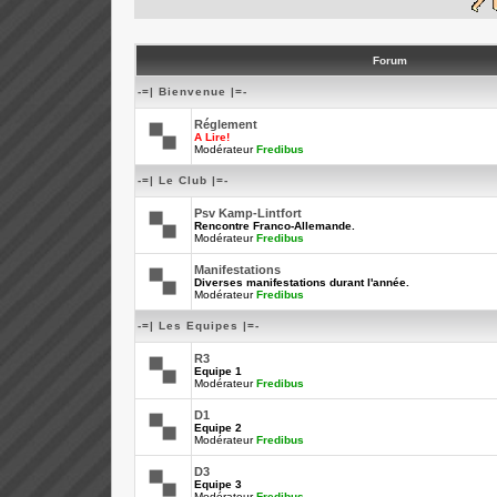
Forum
-=| Bienvenue |=-
Réglement
A Lire!
Modérateur
Fredibus
-=| Le Club |=-
Psv Kamp-Lintfort
Rencontre Franco-Allemande.
Modérateur
Fredibus
Manifestations
Diverses manifestations durant l'année.
Modérateur
Fredibus
-=| Les Equipes |=-
R3
Equipe 1
Modérateur
Fredibus
D1
Equipe 2
Modérateur
Fredibus
D3
Equipe 3
Modérateur
Fredibus