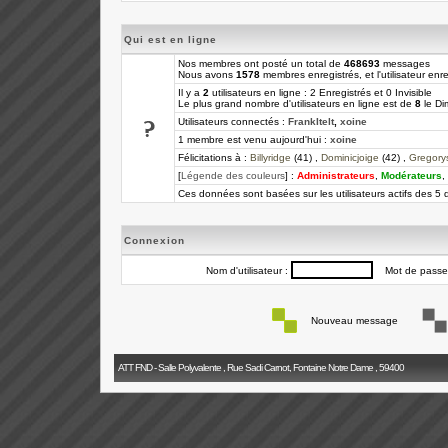
Qui est en ligne
Nos membres ont posté un total de
468693
messages
Nous avons
1578
membres enregistrés, et l'utilisateur enre
Il y a
2
utilisateurs en ligne : 2 Enregistrés et 0 Invisible
Le plus grand nombre d'utilisateurs en ligne est de
8
le Di
Utilisateurs connectés :
FrankItelt
,
xoine
1 membre est venu aujourd'hui :
xoine
Félicitations à :
Billyridge
(41) ,
Dominicjoige
(42) ,
Gregory
[
Légende des couleurs
] :
Administrateurs
,
Modérateurs
,
Ces données sont basées sur les utilisateurs actifs des 5 
Connexion
Nom d'utilisateur :
Mot de passe
Nouveau message
ATT FND - Salle Polyvalente , Rue Sadi Carnot, Fontaine Notre Dame , 59400