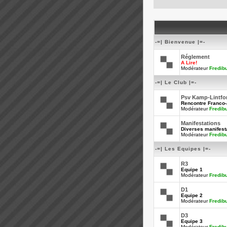
-=| Bienvenue |=-
Réglement
A Lire!
Modérateur
Fredib
-=| Le Club |=-
Psv Kamp-Lintfo
Rencontre Franco
Modérateur
Fredib
Manifestations
Diverses manifesta
Modérateur
Fredib
-=| Les Equipes |=-
R3
Equipe 1
Modérateur
Fredib
D1
Equipe 2
Modérateur
Fredib
D3
Equipe 3
Modérateur
Fredib