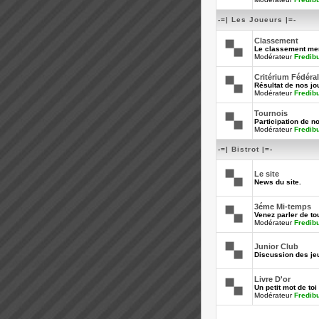
-=| Les Joueurs |=-
Classement
Le classement men
Modérateur
Fredib
Critérium Fédéral
Résultat de nos jo
Modérateur
Fredib
Tournois
Participation de n
Modérateur
Fredib
-=| Bistrot |=-
Le site
News du site.
3éme Mi-temps
Venez parler de tou
Modérateur
Fredib
Junior Club
Discussion des je
Livre D'or
Un petit mot de toi 
Modérateur
Fredib