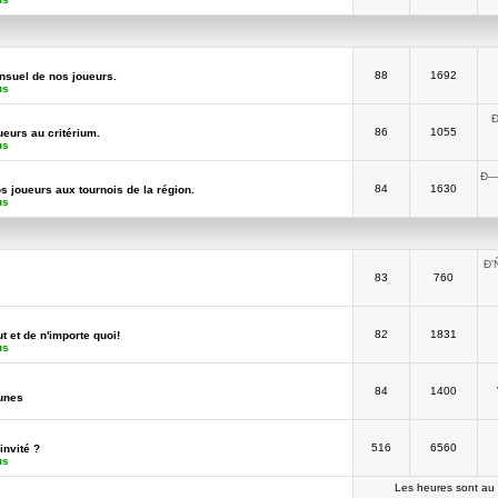
88
1692
suel de nos joueurs.
us
Ð
86
1055
ueurs au critérium.
us
Ð—
84
1630
os joueurs aux tournois de la région.
us
Ð’
83
760
82
1831
t et de n'importe quoi!
us
84
1400
unes
516
6560
invité ?
us
Les heures sont au