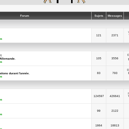
Forum
Sujets
Messages
121
2371
us
Ð
rt
105
3556
-Allemande.
us
Ð
83
793
tions durant l'année.
us
124597
426641
us
99
2122
us
1864
18813
us