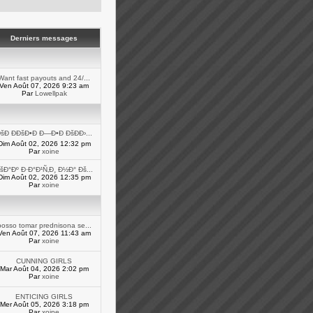
Derniers messages
Want fast payouts and 24/...
Ven Août 07, 2026 9:23 am
Par
Lowellpak
šÐ ÐÐšÐ•Ð Ð—Ð•Ð ÐšÐÐ›...
Dim Août 02, 2026 12:32 pm
Par
xoine
šÐ°Ðº Ð·Ð°Ð¹Ñ‚Ð¸ Ð½Ð° Ðš...
Dim Août 02, 2026 12:35 pm
Par
xoine
posso tomar prednisona se...
Ven Août 07, 2026 11:43 am
Par
xoine
CUNNING GIRLS
Mar Août 04, 2026 2:02 pm
Par
xoine
ENTICING GIRLS
Mer Août 05, 2026 3:18 pm
Par
xoine