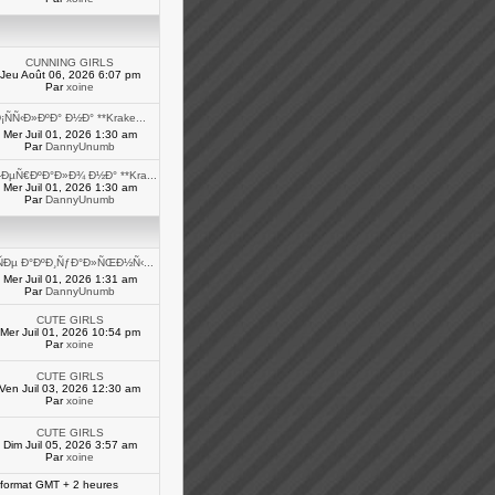
CUNNING GIRLS
Jeu Août 06, 2026 6:07 pm
Par
xoine
¡ÑÑ‹Ð»ÐºÐ° Ð½Ð° **Krake...
Mer Juil 01, 2026 1:30 am
Par
DannyUnumb
ÐµÑ€ÐºÐ°Ð»Ð¾ Ð½Ð° **Kra...
Mer Juil 01, 2026 1:30 am
Par
DannyUnumb
ÑÐµ Ð°ÐºÐ¸ÑƒÐ°Ð»ÑŒÐ½Ñ‹...
Mer Juil 01, 2026 1:31 am
Par
DannyUnumb
CUTE GIRLS
Mer Juil 01, 2026 10:54 pm
Par
xoine
CUTE GIRLS
Ven Juil 03, 2026 12:30 am
Par
xoine
CUTE GIRLS
Dim Juil 05, 2026 3:57 am
Par
xoine
 format GMT + 2 heures