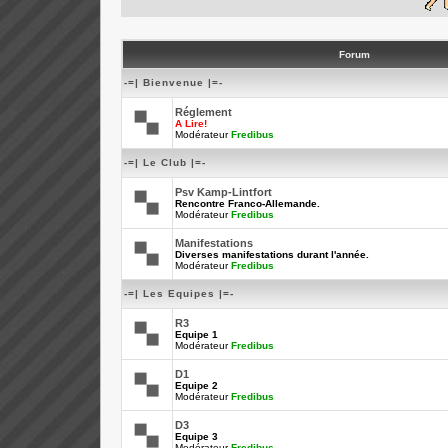
Forum
-=| Bienvenue |=-
Réglement
A Lire!
Modérateur
Fredibus
-=| Le Club |=-
Psv Kamp-Lintfort
Rencontre Franco-Allemande.
Modérateur
Fredibus
Manifestations
Diverses manifestations durant l'année.
Modérateur
Fredibus
-=| Les Equipes |=-
R3
Equipe 1
Modérateur
Fredibus
D1
Equipe 2
Modérateur
Fredibus
D3
Equipe 3
Modérateur
Fredibus