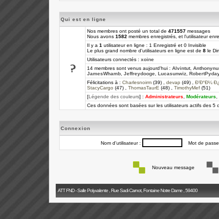
Qui est en ligne
Nos membres ont posté un total de
471557
messages
Nous avons
1582
membres enregistrés, et l'utilisateur enre
Il y a
1
utilisateur en ligne : 1 Enregistré et 0 Invisible
Le plus grand nombre d'utilisateurs en ligne est de
8
le Di
Utilisateurs connectés :
xoine
14 membres sont venus aujourd'hui :
Alvintut
,
Anthonynu
JamesWhamb
,
Jeffreydooge
,
Lucasunwiz
,
RobertPyda
Félicitations à :
Charlesnoirm
(39) ,
devap
(49) ,
Ð’Ð°Ð¼ Ð
StacyCargo
(47) ,
ThomasTaurE
(48) ,
TimothyMef
(51)
[
Légende des couleurs
] :
Administrateurs
,
Modérateurs
,
Ces données sont basées sur les utilisateurs actifs des 5 
Connexion
Nom d'utilisateur :
Mot de passe
Nouveau message
ATT FND - Salle Polyvalente , Rue Sadi Carnot, Fontaine Notre Dame , 59400