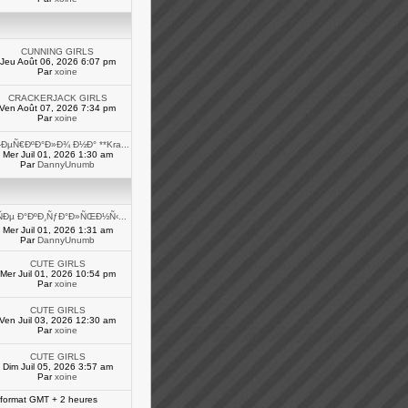
CUNNING GIRLS
Jeu Août 06, 2026 6:07 pm
Par
xoine
CRACKERJACK GIRLS
Ven Août 07, 2026 7:34 pm
Par
xoine
ÐµÑ€ÐºÐ°Ð»Ð¾ Ð½Ð° **Kra...
Mer Juil 01, 2026 1:30 am
Par
DannyUnumb
ÑÐµ Ð°ÐºÐ¸ÑƒÐ°Ð»ÑŒÐ½Ñ‹...
Mer Juil 01, 2026 1:31 am
Par
DannyUnumb
CUTE GIRLS
Mer Juil 01, 2026 10:54 pm
Par
xoine
CUTE GIRLS
Ven Juil 03, 2026 12:30 am
Par
xoine
CUTE GIRLS
Dim Juil 05, 2026 3:57 am
Par
xoine
 format GMT + 2 heures