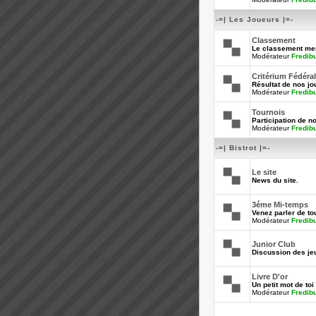
-=| Les Joueurs |=-
Classement
Le classement men
Modérateur
Fredib
Critérium Fédéral
Résultat de nos jo
Modérateur
Fredib
Tournois
Participation de n
Modérateur
Fredib
-=| Bistrot |=-
Le site
News du site.
3éme Mi-temps
Venez parler de tou
Modérateur
Fredib
Junior Club
Discussion des je
Livre D'or
Un petit mot de toi 
Modérateur
Fredib