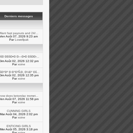
Derniers messages
Want fast payouts and 24/...
Ven Août 07, 2026 9:23 am
Par
Lowellpak
šÐ ÐÐšÐ•Ð Ð—Ð•Ð ÐšÐÐ›...
Dim Août 02, 2026 12:32 pm
Par
xoine
šÐ°Ðº Ð·Ð°Ð¹Ñ‚Ð¸ Ð½Ð° Ðš...
Dim Août 02, 2026 12:35 pm
Par
xoine
how does ketorolac tromet...
Ven Août 07, 2026 11:58 pm
Par
xoine
CUNNING GIRLS
Mar Août 04, 2026 2:02 pm
Par
xoine
ENTICING GIRLS
Mer Août 05, 2026 3:18 pm
Par
xoine