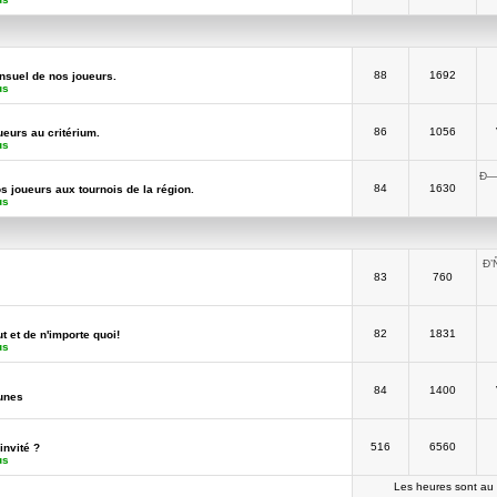
88
1692
suel de nos joueurs.
us
86
1056
ueurs au critérium.
us
Ð—
84
1630
os joueurs aux tournois de la région.
us
Ð’
83
760
82
1831
t et de n'importe quoi!
us
84
1400
unes
516
6560
invité ?
us
Les heures sont au