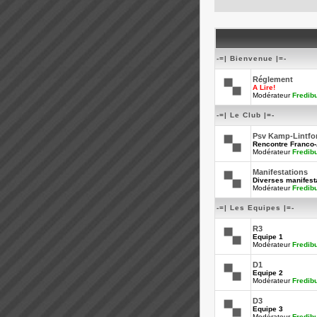
-=| Bienvenue |=-
Réglement
A Lire!
Modérateur
Fredib
-=| Le Club |=-
Psv Kamp-Lintfo
Rencontre Franco
Modérateur
Fredib
Manifestations
Diverses manifesta
Modérateur
Fredib
-=| Les Equipes |=-
R3
Equipe 1
Modérateur
Fredib
D1
Equipe 2
Modérateur
Fredib
D3
Equipe 3
Modérateur
Fredib