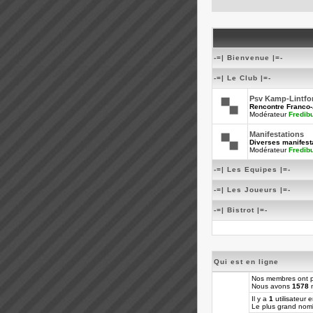
-=| Bienvenue |=-
-=| Le Club |=-
Psv Kamp-Lintfo
Rencontre Franco
Modérateur
Fredib
Manifestations
Diverses manifesta
Modérateur
Fredib
-=| Les Equipes |=-
-=| Les Joueurs |=-
-=| Bistrot |=-
Qui est en ligne
Nos membres ont p
Nous avons
1578
m
Il y a
1
utilisateur e
Le plus grand nomb