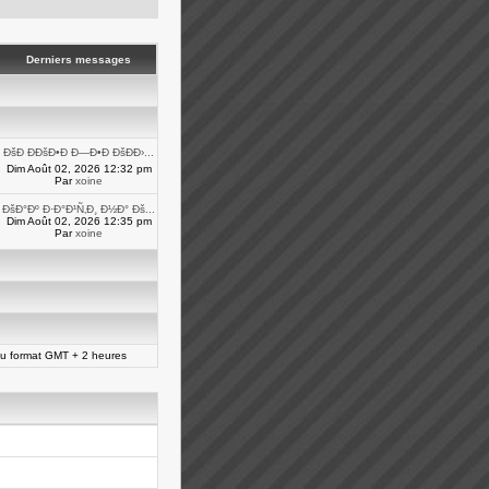
Derniers messages
ÐšÐ ÐÐšÐ•Ð Ð—Ð•Ð ÐšÐÐ›...
Dim Août 02, 2026 12:32 pm
Par
xoine
ÐšÐ°Ðº Ð·Ð°Ð¹Ñ‚Ð¸ Ð½Ð° Ðš...
Dim Août 02, 2026 12:35 pm
Par
xoine
au format GMT + 2 heures