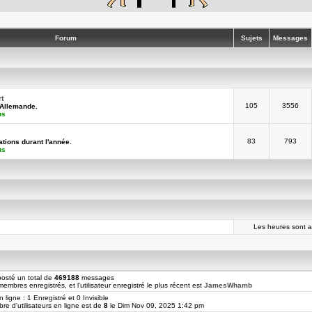
Forum
Sujets
Messages
rt
105
3556
-Allemande.
us
83
793
tions durant l'année.
us
Les heures sont 
osté un total de
469188
messages
embres enregistrés, et l'utilisateur enregistré le plus récent est
JamesWhamb
n ligne : 1 Enregistré et 0 Invisible
re d'utilisateurs en ligne est de
8
le Dim Nov 09, 2025 1:42 pm