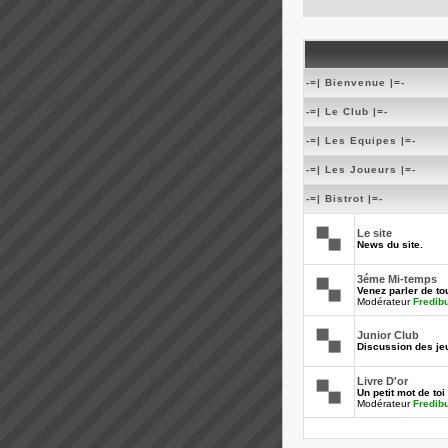
-=| Bienvenue |=-
-=| Le Club |=-
-=| Les Equipes |=-
-=| Les Joueurs |=-
-=| Bistrot |=-
Le site
News du site.
3éme Mi-temps
Venez parler de tou
Modérateur
Fredib
Junior Club
Discussion des je
Livre D'or
Un petit mot de toi 
Modérateur
Fredib