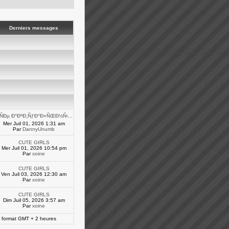
Derniers messages
’ÑÐµ Ð°ÐºÐ¸ÑƒÐ°Ð»ÑŒÐ½Ñ‹...
Mer Juil 01, 2026 1:31 am
Par
DannyUnumb
CUTE GIRLS
Mer Juil 01, 2026 10:54 pm
Par
xoine
CUTE GIRLS
Ven Juil 03, 2026 12:30 am
Par
xoine
CUTE GIRLS
Dim Juil 05, 2026 3:57 am
Par
xoine
 format GMT + 2 heures