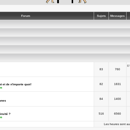
Forum
Sujets
Messages
Ð
83
760
82
1831
t et de n'importe quoi!
us
84
1400
unes
516
6560
invité ?
us
Les heures sont au