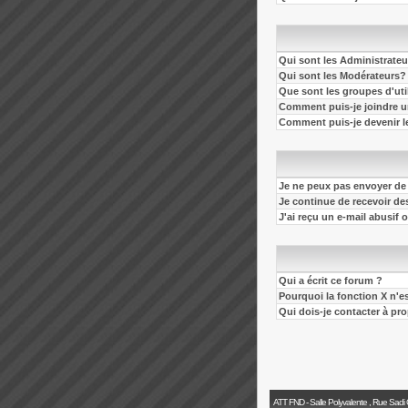
Qui sont les Administrateu
Qui sont les Modérateurs?
Que sont les groupes d'uti
Comment puis-je joindre un
Comment puis-je devenir le
Je ne peux pas envoyer de
Je continue de recevoir de
J'ai reçu un e-mail abusif
Qui a écrit ce forum ?
Pourquoi la fonction X n'e
Qui dois-je contacter à pro
ATT FND - Salle Polyvalente , Rue Sadi