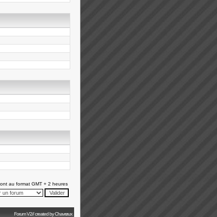
ont au format GMT + 2 heures
Forum V2// created by Chavrøux