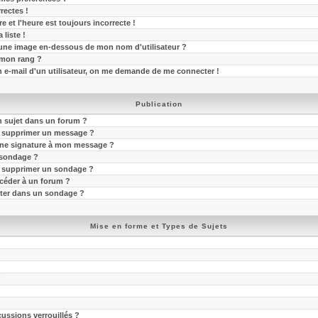
rectes !
e et l'heure est toujours incorrecte !
 liste !
une image en-dessous de mon nom d'utilisateur ?
mon rang ?
en e-mail d'un utilisateur, on me demande de me connecter !
Publication
 sujet dans un forum ?
u supprimer un message ?
une signature à mon message ?
 sondage ?
u supprimer un sondage ?
ccéder à un forum ?
oter dans un sondage ?
Mise en forme et Types de Sujets
?
?
cussions verrouillés ?