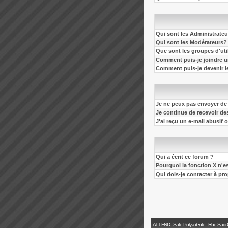
Qui sont les Administrateu
Qui sont les Modérateurs?
Que sont les groupes d'uti
Comment puis-je joindre un
Comment puis-je devenir le
Je ne peux pas envoyer de
Je continue de recevoir de
J'ai reçu un e-mail abusif
Qui a écrit ce forum ?
Pourquoi la fonction X n'e
Qui dois-je contacter à pro
ATT FND - Salle Polyvalente , Rue Sadi