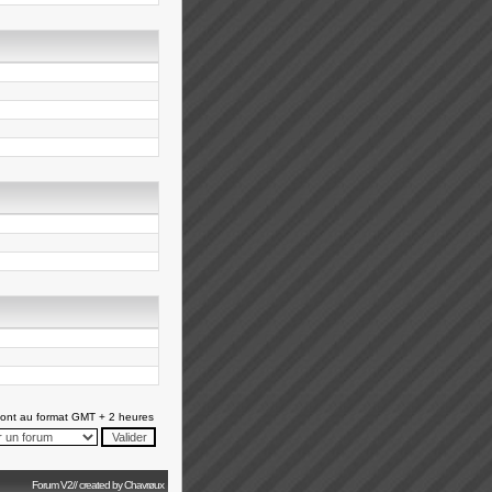
ont au format GMT + 2 heures
Forum V2// created by Chavrøux