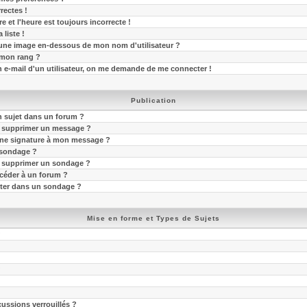
rectes !
e et l'heure est toujours incorrecte !
 liste !
une image en-dessous de mon nom d'utilisateur ?
mon rang ?
en e-mail d'un utilisateur, on me demande de me connecter !
Publication
 sujet dans un forum ?
u supprimer un message ?
une signature à mon message ?
 sondage ?
u supprimer un sondage ?
ccéder à un forum ?
oter dans un sondage ?
Mise en forme et Types de Sujets
?
?
cussions verrouillés ?