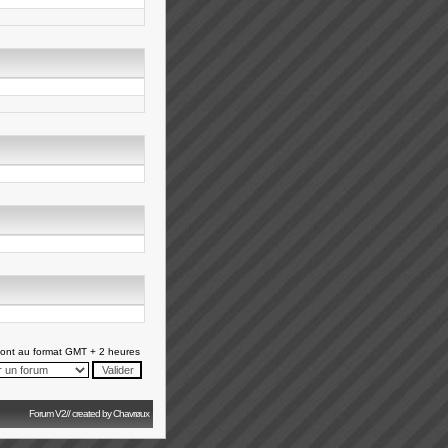
ont au format GMT + 2 heures
Forum V2// created by Chavrøux