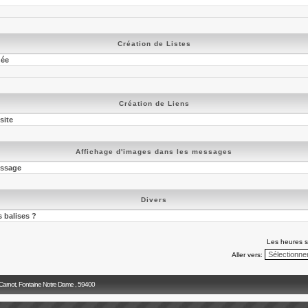
Création de Listes
née
Création de Liens
site
Affichage d'images dans les messages
essage
Divers
s balises ?
Les heures s
Aller vers:
 Carnot, Fontaine Notre Dame , 59400