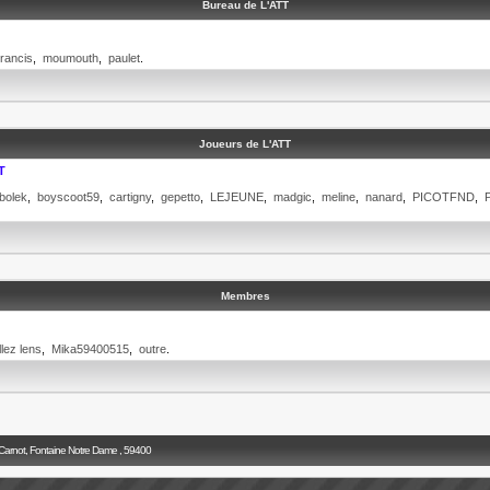
Bureau de L'ATT
rancis
,
moumouth
,
paulet
.
Joueurs de L'ATT
T
bolek
,
boyscoot59
,
cartigny
,
gepetto
,
LEJEUNE
,
madgic
,
meline
,
nanard
,
PICOTFND
,
Membres
llez lens
,
Mika59400515
,
outre
.
 Carnot, Fontaine Notre Dame , 59400