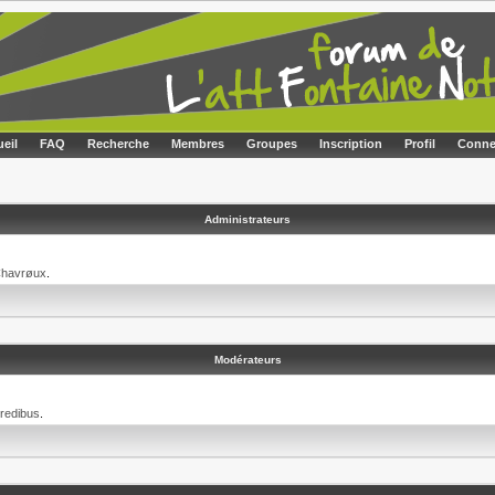
eil
FAQ
Recherche
Membres
Groupes
Inscription
Profil
Conne
Administrateurs
havrøux
.
Modérateurs
redibus
.