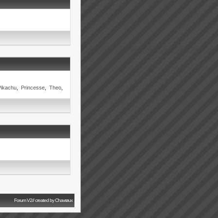
Pikachu
,
Princesse
,
Theo
,
Forum V2// created by Chavrøux