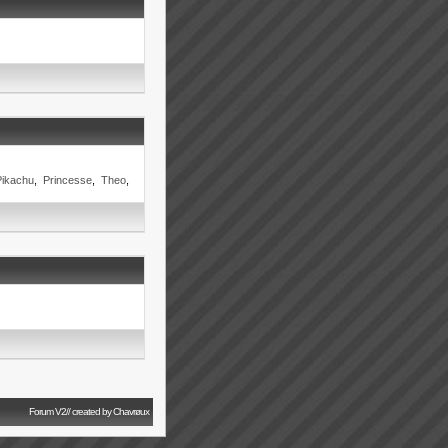
Pikachu
,
Princesse
,
Theo
,
Forum V2// created by Chavrøux