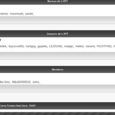
Bureau de L'ATT
rancis
,
moumouth
,
paulet
.
Joueurs de L'ATT
T
bolek
,
boyscoot59
,
cartigny
,
gepetto
,
LEJEUNE
,
madgic
,
meline
,
nanard
,
PICOTFND
,
Membres
llez lens
,
Mika59400515
,
outre
.
 Carnot, Fontaine Notre Dame , 59400