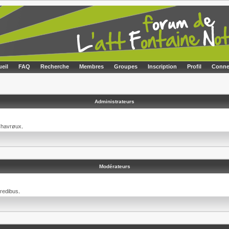
eil
FAQ
Recherche
Membres
Groupes
Inscription
Profil
Conne
Administrateurs
havrøux
.
Modérateurs
redibus
.